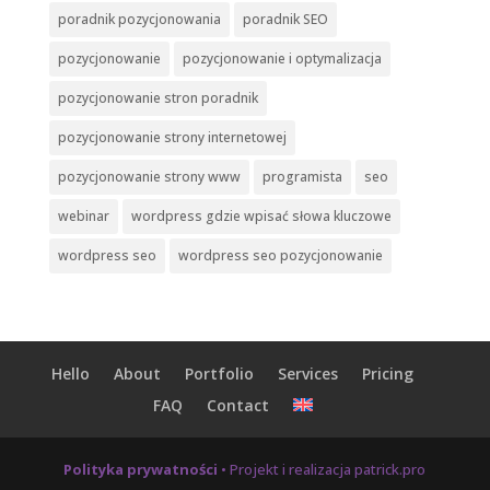
poradnik pozycjonowania
poradnik SEO
pozycjonowanie
pozycjonowanie i optymalizacja
pozycjonowanie stron poradnik
pozycjonowanie strony internetowej
pozycjonowanie strony www
programista
seo
webinar
wordpress gdzie wpisać słowa kluczowe
wordpress seo
wordpress seo pozycjonowanie
Hello
About
Portfolio
Services
Pricing
FAQ
Contact
Polityka prywatności
• Projekt i realizacja patrick.pro